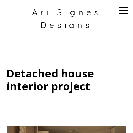
Ir
Ari Signes
al
contenido
principal
Designs
Detached house
interior project