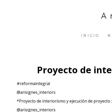
Ir
al
A
contenido
principal
INICIO
N
Proyecto de int
#reformaintegral
@arisignes_interiors
*Proyecto de interiorismo y ejecución de proyecto 
@arisignes_interiors